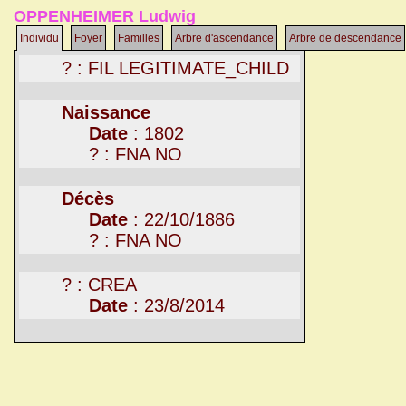
OPPENHEIMER Ludwig
Individu
Foyer
Familles
Arbre d'ascendance
Arbre de descendance
? : FIL LEGITIMATE_CHILD
Naissance
Date
: 1802
? : FNA NO
Décès
Date
: 22/10/1886
? : FNA NO
? : CREA
Date
: 23/8/2014