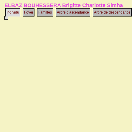
ELBAZ BOUHESSERA Brigitte Charlotte Simha
Individu
Foyer
Familles
Arbre d'ascendance
Arbre de descendance