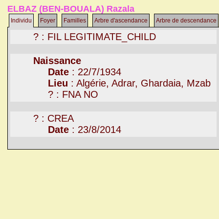
ELBAZ (BEN-BOUALA) Razala
Individu
Foyer
Familles
Arbre d'ascendance
Arbre de descendance
? : FIL LEGITIMATE_CHILD
Naissance
Date
: 22/7/1934
Lieu
: Algérie, Adrar, Ghardaia, Mzab
? : FNA NO
? : CREA
Date
: 23/8/2014