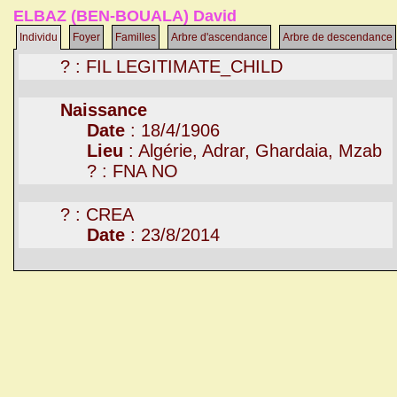
ELBAZ (BEN-BOUALA) David
Individu
Foyer
Familles
Arbre d'ascendance
Arbre de descendance
? : FIL LEGITIMATE_CHILD
Naissance
Date
: 18/4/1906
Lieu
: Algérie, Adrar, Ghardaia, Mzab
? : FNA NO
? : CREA
Date
: 23/8/2014